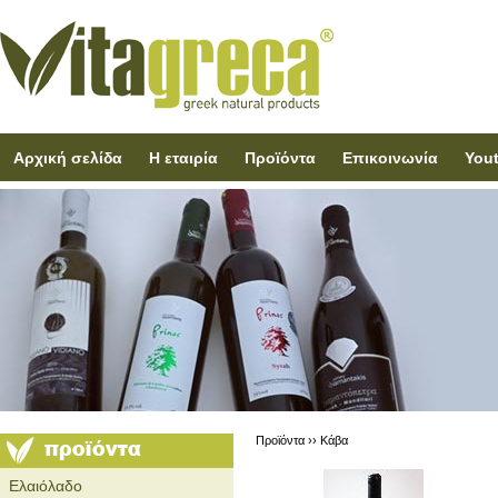
Αρχική σελίδα
Η εταιρία
Προϊόντα
Επικοινωνία
You
Προϊόντα ››
Κάβα
Ελαιόλαδο