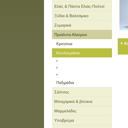
Ελιές & Πάστα Ελιάς-Πολτοί
Ξύδια & Βαλσάμικο
Ζυμαρικά
Προϊόντα Αλεύρου
Κ
Κριτσίνια
Κουλουράκια
Κουλουράκια
Κουλουράκια Χωρίς Ζάχαρη
Βιολογικά Κουλουράκια
Παξιμάδια
Σάλτσες
Μπαχαρικά & βότανα
Μαρμελάδες
Υποβρύχια