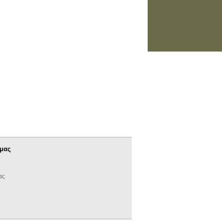
 μας
ας