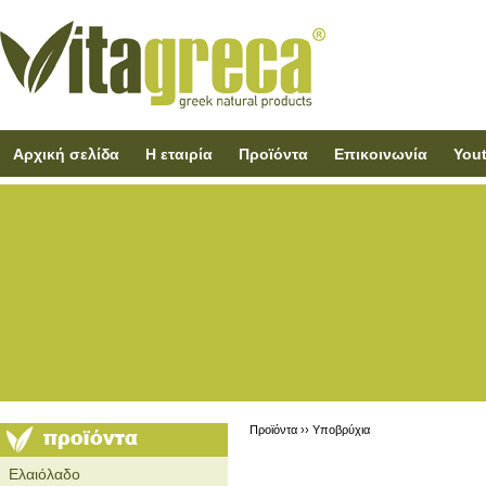
Αρχική σελίδα
Η εταιρία
Προϊόντα
Επικοινωνία
You
Προϊόντα ››
Υποβρύχια
Ελαιόλαδο