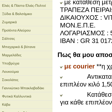
με κατάθεση με
Ελιές & Πάστα Ελιάς-Πολτοί
ΤΡΑΠΕΖΑ ΠΕΙΡΑ
Ξύδια & Βαλσάμικο
ΔΙΚΑΙΟΥΧΟΣ : V
Ζυμαρικά
ΜΟΝ.Ε.Π.Ε.
Προϊόντα Αλεύρου
ΛΟΓΑΡΙΑΣΜΟΣ : 5
Σάλτσες
IBAN : GR 31 017
Μπαχαρικά & βότανα
Πως θα μου αποσ
Μαρμελάδες
Υποβρύχια
με courier
**η χ
Λουκούμια
Αντικαταβολή 
Σοκολάτες
επιπλέον κιλό 1,
Γιαννιώτικο Μπακλαβαδάκι
Κατάθεση σε τ
Φυτικά Καλλυντικά
για κάθε επιπλέο
Κάβα