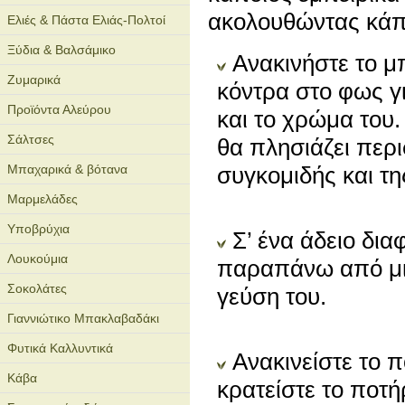
ακολουθώντας κάπο
Ελιές & Πάστα Ελιάς-Πολτοί
Ξύδια & Βαλσάμικο
Ανακινήστε το μ
Ζυμαρικά
κόντρα στο φως γι
Προϊόντα Αλεύρου
και το χρώμα του
Σάλτσες
θα πλησιάζει περ
Μπαχαρικά & βότανα
συγκομιδής και τ
Μαρμελάδες
Υποβρύχια
Σ’ ένα άδειο δια
Λουκούμια
παραπάνω από μια
Σοκολάτες
γεύση του.
Γιαννιώτικο Μπακλαβαδάκι
Φυτικά Καλλυντικά
Ανακινείστε το π
Κάβα
κρατείστε το ποτήρ