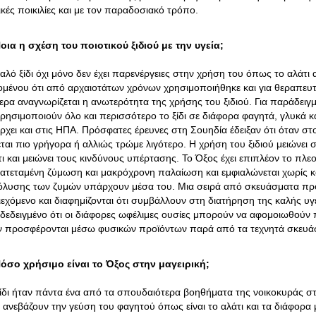
ικές ποικιλίες και με τον παραδοσιακό τρόπο.
οια η σχέση του ποιοτικού ξιδιού με την υγεία;
καλό ξίδι όχι μόνο δεν έχει παρενέργειες στην χρήση του όπως το αλάτι
ομένου ότι από αρχαιοτάτων χρόνων χρησιμοποιήθηκε και για θεραπευ
ερα αναγνωρίζεται η ανωτερότητα της χρήσης του ξιδιού. Για παράδειγ
ρησιμοποιούν όλο και περισσότερο το ξίδι σε διάφορα φαγητά, γλυκά και
ρχει και στις ΗΠΑ. Πρόσφατες έρευνες στη Σουηδία έδειξαν ότι όταν στ
εται πιο γρήγορα ή αλλιώς τρώμε λιγότερο. Η χρήση του ξιδιού μειώνει
ι και μειώνει τους κινδύνους υπέρτασης. Το Όξος έχει επιπλέον το πλεον
ατεταμένη ζύμωση και μακρόχρονη παλαίωση και εμφιαλώνεται χωρίς κ
όλυσης των ζυμών υπάρχουν μέσα του. Μια σειρά από σκευάσματα προ
ιεχόμενο και διαφημίζονται ότι συμβάλλουν στη διατήρηση της καλής υ
δεδειγμένο ότι οι διάφορες ωφέλιμες ουσίες μπορούν να αφομοιωθούν
ν προσφέρονται μέσω φυσικών προϊόντων παρά από τα τεχνητά σκευά
όσο χρήσιμο είναι το Όξος στην μαγειρική;
ξίδι ήταν πάντα ένα από τα σπουδαιότερα βοηθήματα της νοικοκυράς σ
 ανεβάζουν την γεύση του φαγητού όπως είναι το αλάτι και τα διάφορα