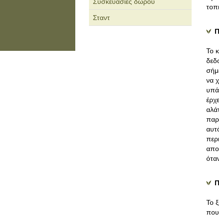
Συσκευασίες δώρου
τοπ
Σταντ
Π
Το 
δεδ
σήμ
να χ
υπά
έρχ
αλάτ
παρ
αυτ
περ
απο
ότα
Π
Το 
που