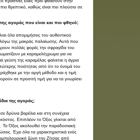
πό πράσινες ελιές πριν φθάσουν στην
πιο θρεπτικό, καθώς είναι πιο πλούσιο σε
της αγοράς που είναι και πιο φθηνό;
ναι όλα απομιμήσεις του αυθεντικού
βο λόγω της μακράς παλαίωσης. Αυτά που
έρουν πολλές φορές την σφραγίδα του
χρωματίζουν με καραμελόχρωμα για να
ιά γεύση της καραμέλας φαίνεται η άγρια
κατώτερης ποιότητας από ότι το όνομά του
αράχθηκε με την αργή μέθοδο και η τιμή
φορούν σε προσιτή τιμή για να τα γνωρίσει
ξίδια της αγοράς;
σε δρύινα βαρέλια και στη συνέχεια
ι κόστος. Επιπλέον το Όξος γίνεται από
. Το Όξος ακολουθεί την παραδοσιακή
ώσεις. Έχει όλα τα χαρακτηριστικά ενός
αμπελουργική ζώνη την Ζίτσας από