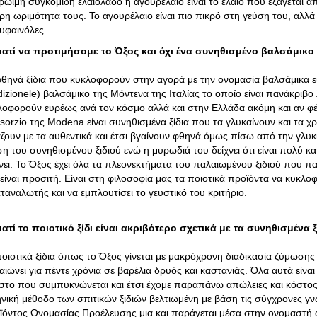
ρώιμη συγκομιδή ελαιόλαδο ή αγουρέλαιο είναι το έλαιο που εξάγεται α
ρη ωριμότητα τους. Το αγουρέλαιο είναι πιο πικρό στη γεύση του, αλλά 
υφαινόλες
ιατί να προτιμήσομε το Όξος και όχι ένα συνηθισμένο βαλσάμικο 
φθηνά ξίδια που κυκλοφορούν στην αγορά με την ονομασία βαλσάμικα εί
adizionele) βαλσάμικο της Μόντενα της Ιταλίας το οποίο είναι πανάκρι
λοφορούν ευρέως ανά τον κόσμο αλλά και στην Ελλάδα ακόμη και αν φ
sorzio της Modena είναι συνηθισμένα ξίδια που τα γλυκαίνουν και τα 
άζουν με τα αυθεντικά και έτσι βγαίνουν φθηνά όμως πίσω από την γλυκ
ση του συνηθισμένου ξιδιού ενώ η μυρωδιά του δείχνει ότι είναι πολύ 
χνει. Το Όξος έχει όλα τα πλεονεκτήματα του παλαιωμένου ξιδιού που π
 είναι προσιτή. Είναι στη φιλοσοφία μας τα ποιοτικά προϊόντα να κυκλο
ταναλωτής και να εμπλουτίσει το γευστικό του κριτήριο.
ιατί το ποιοτικό ξίδι είναι ακριβότερο σχετικά με τα συνηθισμένα 
ποιοτικά ξίδια όπως το Όξος γίνεται με μακρόχρονη διαδικασία ζύμωσης 
αιώνει για πέντε χρόνια σε βαρέλια δρυός και καστανιάς. Όλα αυτά είνα
στο που συμπυκνώνεται και έτσι έχομε παραπάνω απώλειες και κόστος
ηνική μέθοδο των σπιτικών ξιδιών βελτιωμένη με βάση τις σύγχρονες γν
ϊόντος Ονομασίας Προέλευσης μια και παράγεται μέσα στην ονομαστή 