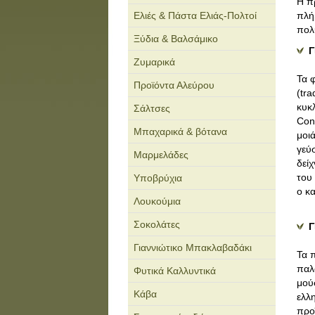
Η π
Ελιές & Πάστα Ελιάς-Πολτοί
πλή
πολ
Ξύδια & Βαλσάμικο
Γ
Ζυμαρικά
Τα 
Προϊόντα Αλεύρου
(tr
κυκ
Σάλτσες
Con
Μπαχαρικά & βότανα
μοι
γεύ
Μαρμελάδες
δεί
του
Υποβρύχια
ο κα
Λουκούμια
Σοκολάτες
Γ
Γιαννιώτικο Μπακλαβαδάκι
Τα 
παλ
Φυτικά Καλλυντικά
μού
Κάβα
ελλ
προ