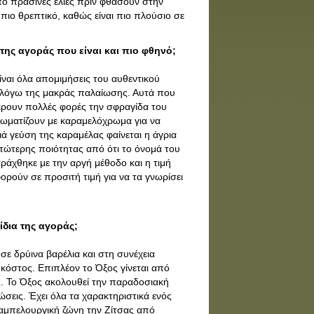
πό πράσινες ελιές πριν φθάσουν στην
πιο θρεπτικό, καθώς είναι πιο πλούσιο σε
της αγοράς που είναι και πιο φθηνό;
ναι όλα απομιμήσεις του αυθεντικού
βο λόγω της μακράς παλαίωσης. Αυτά που
έρουν πολλές φορές την σφραγίδα του
χρωματίζουν με καραμελόχρωμα για να
ιά γεύση της καραμέλας φαίνεται η άγρια
κατώτερης ποιότητας από ότι το όνομά του
αράχθηκε με την αργή μέθοδο και η τιμή
φορούν σε προσιτή τιμή για να τα γνωρίσει
ξίδια της αγοράς;
σε δρύινα βαρέλια και στη συνέχεια
ι κόστος. Επιπλέον το Όξος γίνεται από
. Το Όξος ακολουθεί την παραδοσιακή
ώσεις. Έχει όλα τα χαρακτηριστικά ενός
αμπελουργική ζώνη την Ζίτσας από