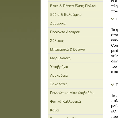
Η π
Ελιές & Πάστα Ελιάς-Πολτοί
πλή
πολ
Ξύδια & Βαλσάμικο
Γ
Ζυμαρικά
Τα 
Προϊόντα Αλεύρου
(tr
κυκ
Σάλτσες
Con
Μπαχαρικά & βότανα
μοι
γεύ
Μαρμελάδες
δεί
του
Υποβρύχια
ο κα
Λουκούμια
Σοκολάτες
Γ
Γιαννιώτικο Μπακλαβαδάκι
Τα 
παλ
Φυτικά Καλλυντικά
μού
Κάβα
ελλ
προ