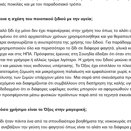
ικές ποικιλίες και με τον παραδοσιακό τρόπο.
οια η σχέση του ποιοτικού ξιδιού με την υγεία;
καλό ξίδι όχι μόνο δεν έχει παρενέργειες στην χρήση του όπως το αλάτι
ομένου ότι από αρχαιοτάτων χρόνων χρησιμοποιήθηκε και για θεραπευ
ερα αναγνωρίζεται η ανωτερότητα της χρήσης του ξιδιού. Για παράδειγ
ρησιμοποιούν όλο και περισσότερο το ξίδι σε διάφορα φαγητά, γλυκά και
ρχει και στις ΗΠΑ. Πρόσφατες έρευνες στη Σουηδία έδειξαν ότι όταν στ
εται πιο γρήγορα ή αλλιώς τρώμε λιγότερο. Η χρήση του ξιδιού μειώνει
ι και μειώνει τους κινδύνους υπέρτασης. Το Όξος έχει επιπλέον το πλεον
ατεταμένη ζύμωση και μακρόχρονη παλαίωση και εμφιαλώνεται χωρίς κ
όλυσης των ζυμών υπάρχουν μέσα του. Μια σειρά από σκευάσματα προ
ιεχόμενο και διαφημίζονται ότι συμβάλλουν στη διατήρηση της καλής υ
δεδειγμένο ότι οι διάφορες ωφέλιμες ουσίες μπορούν να αφομοιωθούν
ν προσφέρονται μέσω φυσικών προϊόντων παρά από τα τεχνητά σκευά
όσο χρήσιμο είναι το Όξος στην μαγειρική;
ξίδι ήταν πάντα ένα από τα σπουδαιότερα βοηθήματα της νοικοκυράς σ
 ανεβάζουν την γεύση του φαγητού όπως είναι το αλάτι και τα διάφορα