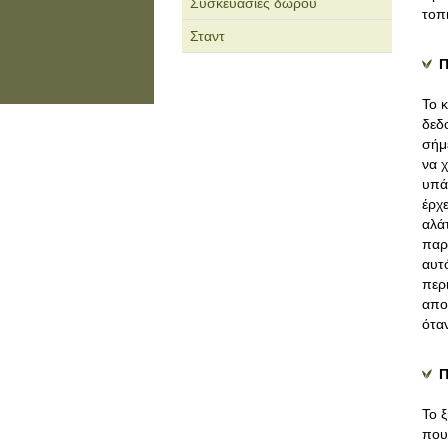
Συσκευασίες δώρου
τοπ
Σταντ
Π
Το 
δεδ
σήμ
να χ
υπά
έρχ
αλάτ
παρ
αυτ
περ
απο
ότα
Π
Το 
που