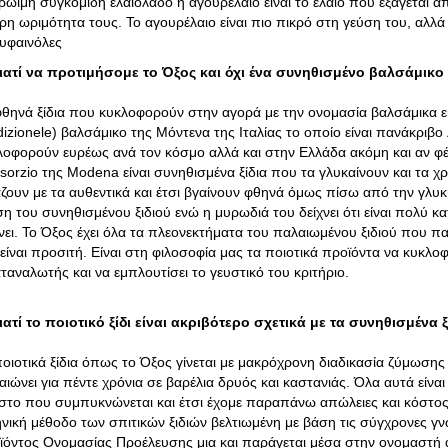
ρώιμη συγκομιδή ελαιόλαδο ή αγουρέλαιο είναι το έλαιο που εξάγεται α
ρη ωριμότητα τους. Το αγουρέλαιο είναι πιο πικρό στη γεύση του, αλλά 
υφαινόλες
ιατί να προτιμήσομε το Όξος και όχι ένα συνηθισμένο βαλσάμικο 
φθηνά ξίδια που κυκλοφορούν στην αγορά με την ονομασία βαλσάμικα εί
adizionele) βαλσάμικο της Μόντενα της Ιταλίας το οποίο είναι πανάκρι
λοφορούν ευρέως ανά τον κόσμο αλλά και στην Ελλάδα ακόμη και αν φ
sorzio της Modena είναι συνηθισμένα ξίδια που τα γλυκαίνουν και τα 
άζουν με τα αυθεντικά και έτσι βγαίνουν φθηνά όμως πίσω από την γλυκ
ση του συνηθισμένου ξιδιού ενώ η μυρωδιά του δείχνει ότι είναι πολύ 
χνει. Το Όξος έχει όλα τα πλεονεκτήματα του παλαιωμένου ξιδιού που π
 είναι προσιτή. Είναι στη φιλοσοφία μας τα ποιοτικά προϊόντα να κυκλο
ταναλωτής και να εμπλουτίσει το γευστικό του κριτήριο.
ιατί το ποιοτικό ξίδι είναι ακριβότερο σχετικά με τα συνηθισμένα 
ποιοτικά ξίδια όπως το Όξος γίνεται με μακρόχρονη διαδικασία ζύμωσης 
αιώνει για πέντε χρόνια σε βαρέλια δρυός και καστανιάς. Όλα αυτά είνα
στο που συμπυκνώνεται και έτσι έχομε παραπάνω απώλειες και κόστος
ηνική μέθοδο των σπιτικών ξιδιών βελτιωμένη με βάση τις σύγχρονες γν
ϊόντος Ονομασίας Προέλευσης μια και παράγεται μέσα στην ονομαστή 