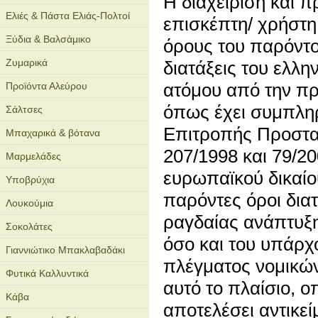
Η διαχείριση και
Ελιές & Πάστα Ελιάς-Πολτοί
επισκέπτη/ χρήστη
Ξύδια & Βαλσάμικο
όρους του παρόντο
Ζυμαρικά
διατάξεις του ελλη
ατόμου από την π
Προϊόντα Αλεύρου
όπως έχει συμπληρ
Σάλτσες
Επιτροπής Προστα
Μπαχαρικά & βότανα
207/1998 και 79/20
Μαρμελάδες
ευρωπαϊκού δικαίου
Υποβρύχια
παρόντες όροι δι
Λουκούμια
ραγδαίας ανάπτυξης
Σοκολάτες
όσο και του υπάρχ
Γιαννιώτικο Μπακλαβαδάκι
πλέγματος νομικών
Φυτικά Καλλυντικά
αυτό το πλαίσιο, 
Κάβα
αποτελέσει αντικε