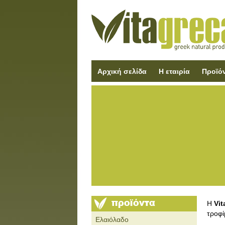
Αρχική σελίδα
Η εταιρία
Προϊό
Η
Vit
τροφί
Ελαιόλαδο