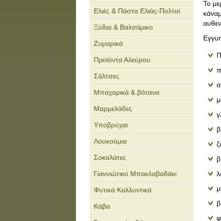
Το με
Ελιές & Πάστα Ελιάς-Πολτοί
κάναμ
αυθεν
Ξύδια & Βαλσάμικο
Εγγυη
Ζυμαρικά
Π
Προϊόντα Αλεύρου
π
Σάλτσες
σ
Μπαχαρικά & βότανα
μ
Μαρμελάδες
γ
Υποβρύχια
β
Λουκούμια
ζ
Σοκολάτες
β
Γιαννιώτικο Μπακλαβαδάκι
λ
μ
Φυτικά Καλλυντικά
β
Κάβα
φ