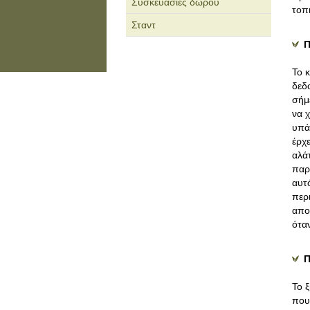
Συσκευασίες δώρου
τοπ
Σταντ
Π
Το 
δεδ
σήμ
να χ
υπά
έρχ
αλάτ
παρ
αυτ
περ
απο
ότα
Π
Το 
που