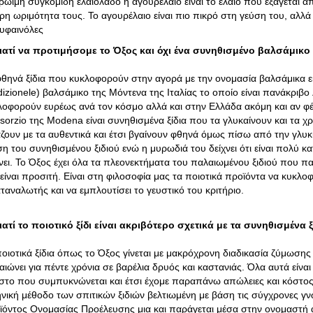
ρώιμη συγκομιδή ελαιόλαδο ή αγουρέλαιο είναι το έλαιο που εξάγεται α
ρη ωριμότητα τους. Το αγουρέλαιο είναι πιο πικρό στη γεύση του, αλλά 
υφαινόλες
ιατί να προτιμήσομε το Όξος και όχι ένα συνηθισμένο βαλσάμικο 
φθηνά ξίδια που κυκλοφορούν στην αγορά με την ονομασία βαλσάμικα εί
adizionele) βαλσάμικο της Μόντενα της Ιταλίας το οποίο είναι πανάκρι
λοφορούν ευρέως ανά τον κόσμο αλλά και στην Ελλάδα ακόμη και αν φ
sorzio της Modena είναι συνηθισμένα ξίδια που τα γλυκαίνουν και τα 
άζουν με τα αυθεντικά και έτσι βγαίνουν φθηνά όμως πίσω από την γλυκ
ση του συνηθισμένου ξιδιού ενώ η μυρωδιά του δείχνει ότι είναι πολύ 
χνει. Το Όξος έχει όλα τα πλεονεκτήματα του παλαιωμένου ξιδιού που π
 είναι προσιτή. Είναι στη φιλοσοφία μας τα ποιοτικά προϊόντα να κυκλο
ταναλωτής και να εμπλουτίσει το γευστικό του κριτήριο.
ιατί το ποιοτικό ξίδι είναι ακριβότερο σχετικά με τα συνηθισμένα 
ποιοτικά ξίδια όπως το Όξος γίνεται με μακρόχρονη διαδικασία ζύμωσης 
αιώνει για πέντε χρόνια σε βαρέλια δρυός και καστανιάς. Όλα αυτά είνα
στο που συμπυκνώνεται και έτσι έχομε παραπάνω απώλειες και κόστος
ηνική μέθοδο των σπιτικών ξιδιών βελτιωμένη με βάση τις σύγχρονες γν
ϊόντος Ονομασίας Προέλευσης μια και παράγεται μέσα στην ονομαστή 