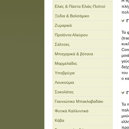
Η π
Ελιές & Πάστα Ελιάς-Πολτοί
πλή
πολ
Ξύδια & Βαλσάμικο
Γ
Ζυμαρικά
Τα 
Προϊόντα Αλεύρου
(tr
κυκ
Σάλτσες
Con
Μπαχαρικά & βότανα
μοι
γεύ
Μαρμελάδες
δεί
του
Υποβρύχια
ο κα
Λουκούμια
Σοκολάτες
Γ
Γιαννιώτικο Μπακλαβαδάκι
Τα 
παλ
Φυτικά Καλλυντικά
μού
Κάβα
ελλ
προ