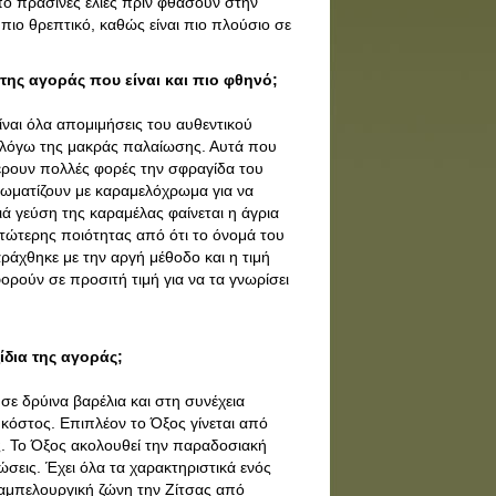
πό πράσινες ελιές πριν φθάσουν στην
πιο θρεπτικό, καθώς είναι πιο πλούσιο σε
της αγοράς που είναι και πιο φθηνό;
ναι όλα απομιμήσεις του αυθεντικού
βο λόγω της μακράς παλαίωσης. Αυτά που
έρουν πολλές φορές την σφραγίδα του
χρωματίζουν με καραμελόχρωμα για να
ιά γεύση της καραμέλας φαίνεται η άγρια
κατώτερης ποιότητας από ότι το όνομά του
αράχθηκε με την αργή μέθοδο και η τιμή
φορούν σε προσιτή τιμή για να τα γνωρίσει
ξίδια της αγοράς;
σε δρύινα βαρέλια και στη συνέχεια
ι κόστος. Επιπλέον το Όξος γίνεται από
. Το Όξος ακολουθεί την παραδοσιακή
ώσεις. Έχει όλα τα χαρακτηριστικά ενός
αμπελουργική ζώνη την Ζίτσας από