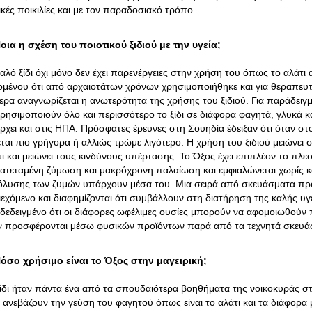
ικές ποικιλίες και με τον παραδοσιακό τρόπο.
οια η σχέση του ποιοτικού ξιδιού με την υγεία;
καλό ξίδι όχι μόνο δεν έχει παρενέργειες στην χρήση του όπως το αλάτι
ομένου ότι από αρχαιοτάτων χρόνων χρησιμοποιήθηκε και για θεραπευ
ερα αναγνωρίζεται η ανωτερότητα της χρήσης του ξιδιού. Για παράδειγ
ρησιμοποιούν όλο και περισσότερο το ξίδι σε διάφορα φαγητά, γλυκά και
ρχει και στις ΗΠΑ. Πρόσφατες έρευνες στη Σουηδία έδειξαν ότι όταν στ
εται πιο γρήγορα ή αλλιώς τρώμε λιγότερο. Η χρήση του ξιδιού μειώνει
ι και μειώνει τους κινδύνους υπέρτασης. Το Όξος έχει επιπλέον το πλεον
ατεταμένη ζύμωση και μακρόχρονη παλαίωση και εμφιαλώνεται χωρίς κ
όλυσης των ζυμών υπάρχουν μέσα του. Μια σειρά από σκευάσματα προ
ιεχόμενο και διαφημίζονται ότι συμβάλλουν στη διατήρηση της καλής υ
δεδειγμένο ότι οι διάφορες ωφέλιμες ουσίες μπορούν να αφομοιωθούν
ν προσφέρονται μέσω φυσικών προϊόντων παρά από τα τεχνητά σκευά
όσο χρήσιμο είναι το Όξος στην μαγειρική;
ξίδι ήταν πάντα ένα από τα σπουδαιότερα βοηθήματα της νοικοκυράς σ
 ανεβάζουν την γεύση του φαγητού όπως είναι το αλάτι και τα διάφορα