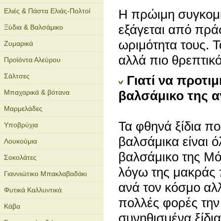
Ελιές & Πάστα Ελιάς-Πολτοί
Η πρώιμη συγκομιδ
εξάγεται από πρά
Ξύδια & Βαλσάμικο
ωριμότητα τους. Τ
Ζυμαρικά
αλλά πιο θρεπτικό
Προϊόντα Αλεύρου
Σάλτσες
Γιατί να προτι
Μπαχαρικά & βότανα
βαλσάμικο της α
Μαρμελάδες
Τα φθηνά ξίδια π
Υποβρύχια
βαλσάμικα είναι ό
Λουκούμια
βαλσάμικο της Μόν
Σοκολάτες
λόγω της μακράς
Γιαννιώτικο Μπακλαβαδάκι
ανά τον κόσμο αλ
Φυτικά Καλλυντικά
πολλές φορές την
Κάβα
συνηθισμένα ξίδια