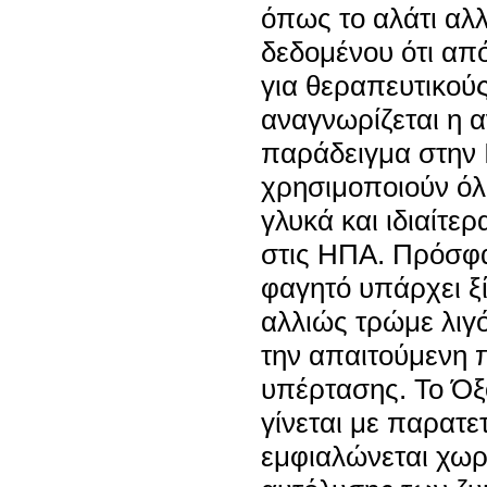
όπως το αλάτι αλλ
δεδομένου ότι απ
για θεραπευτικού
αναγνωρίζεται η α
παράδειγμα στην 
χρησιμοποιούν όλο
γλυκά και ιδιαίτε
στις ΗΠΑ. Πρόσφατ
φαγητό υπάρχει ξί
αλλιώς τρώμε λιγό
την απαιτούμενη π
υπέρτασης. Το Όξο
γίνεται με παρατ
εμφιαλώνεται χωρ