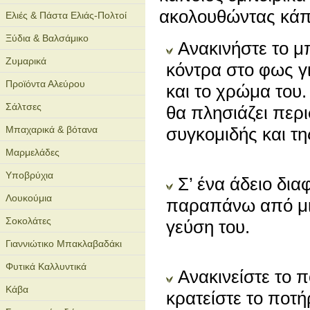
ακολουθώντας κάπο
Ελιές & Πάστα Ελιάς-Πολτοί
Ξύδια & Βαλσάμικο
Ανακινήστε το μ
Ζυμαρικά
κόντρα στο φως γι
Προϊόντα Αλεύρου
και το χρώμα του
Σάλτσες
θα πλησιάζει περ
Μπαχαρικά & βότανα
συγκομιδής και τ
Μαρμελάδες
Υποβρύχια
Σ’ ένα άδειο δια
Λουκούμια
παραπάνω από μια
Σοκολάτες
γεύση του.
Γιαννιώτικο Μπακλαβαδάκι
Φυτικά Καλλυντικά
Ανακινείστε το π
Κάβα
κρατείστε το ποτήρ