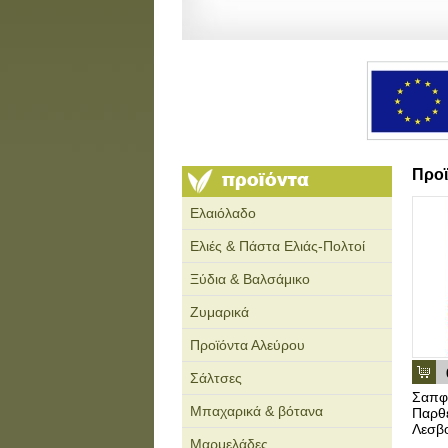
Προϊ
Ελαιόλαδο
Ελιές & Πάστα Ελιάς-Πολτοί
Ξύδια & Βαλσάμικο
Ζυμαρικά
Προϊόντα Αλεύρου
Σάλτσες
Σαπφώ
Μπαχαρικά & βότανα
Παρθ
Λεσβο
Μαρμελάδες