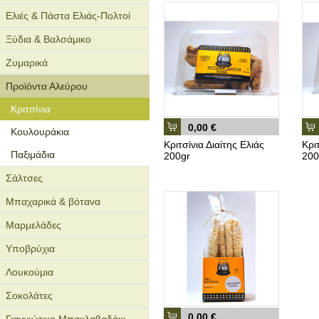
Ελιές & Πάστα Ελιάς-Πολτοί
Ξύδια & Βαλσάμικο
Ζυμαρικά
Προϊόντα Αλεύρου
Κριτσίνια
0,00 €
Κουλουράκια
Κριτσίνια Διαίτης Ελιάς
Κρι
Παξιμάδια
200gr
200
Σάλτσες
Μπαχαρικά & βότανα
Μαρμελάδες
Υποβρύχια
Λουκούμια
Σοκολάτες
0,00 €