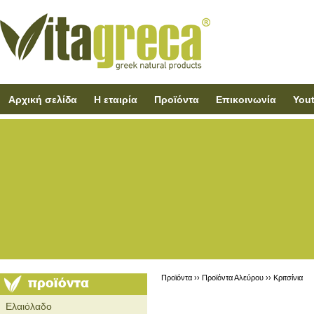
Αρχική σελίδα
Η εταιρία
Προϊόντα
Επικοινωνία
You
Προϊόντα ››
Προϊόντα Αλεύρου
››
Κριτσίνια
Ελαιόλαδο